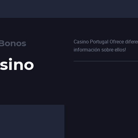
 Bonos
Casino Portugal Ofrece difere
información sobre ellos!
sino