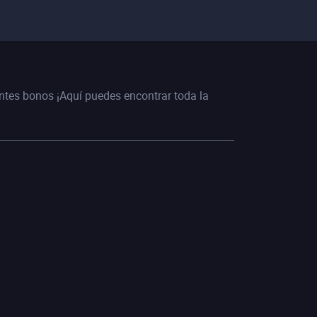
ntes bonos ¡Aquí puedes encontrar toda la