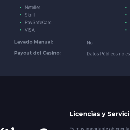
Neteller
Skrill
PaySafeCard
VISA
Lavado Manual:
No
Payout del Casino:
Datos Públicos no es
Licencias y Servic
Es muy importante obtener la 