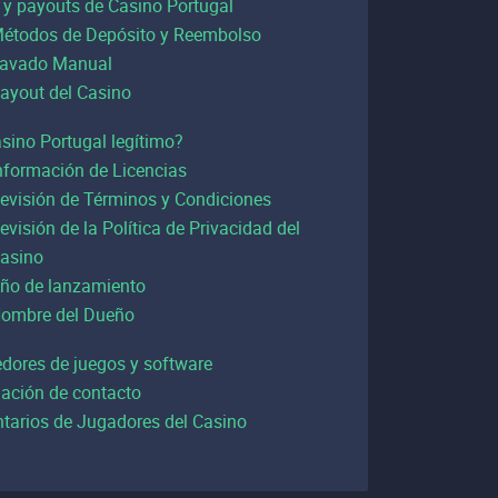
y payouts de Casino Portugal
étodos de Depósito y Reembolso
avado Manual
ayout del Casino
sino Portugal legítimo?
nformación de Licencias
evisión de Términos y Condiciones
evisión de la Política de Privacidad del
asino
ño de lanzamiento
ombre del Dueño
dores de juegos y software
ación de contacto
arios de Jugadores del Casino