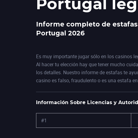
Portugal le
Informe completo de estafas
Portugal 2026
Es muy importante jugar sólo en los casinos le
Al hacer tu elección hay que tener mucho cuida
los detalles. Nuestro informe de estafas te ayu
casino es falso, fraudulento o es una estafa en
Información Sobre Licencias y Autori
#1