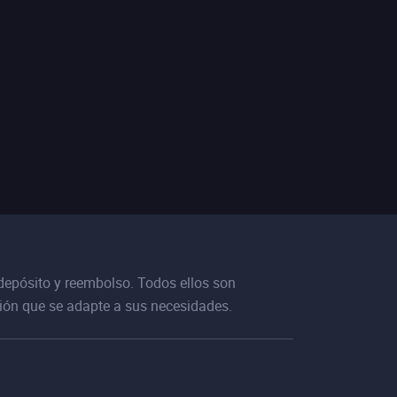
depósito y reembolso. Todos ellos son
ción que se adapte a sus necesidades.