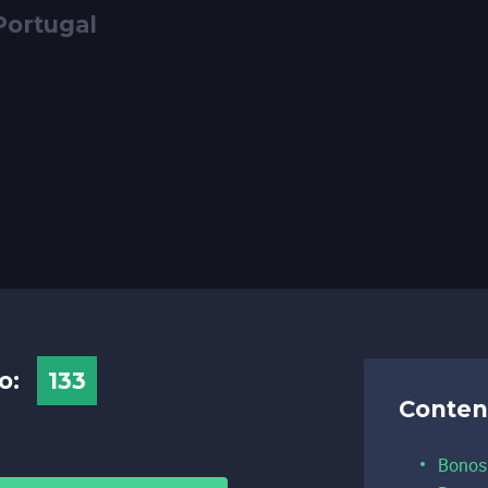
Portugal
no:
133
Conten
Bonos 