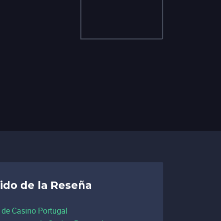
ido de la Reseña
de Casino Portugal