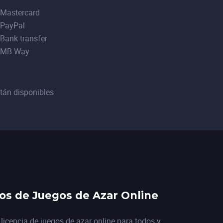
Mastercard
PayPal
Bank transfer
MB Way
tán disponibles
ios de Juegos de Azar Online
licencia de juegos de azar online para todos y