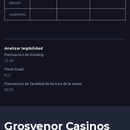
deposit
customers
Analizar legibilidad
Puntuación de Gunning:
12.44
Flesh Graid:
8.21
Puntuación de facilidad de lectura de la carne:
60.03
Grosvenor Casinos