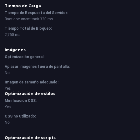
Tiempo de Carga
Tiempo de Respuesta del Servidor:
Root document took 320 ms
Tiempo Total de Bloqueo:
2,750 ms
Imágenes
Optimización general:
Aplazar imágenes fuera de pantalla:
No
Imagen de tamaño adecuado:
Yes
Optimización de estilos
Minificación CSS:
Yes
CSS no utilizado:
No
Optimización de scripts