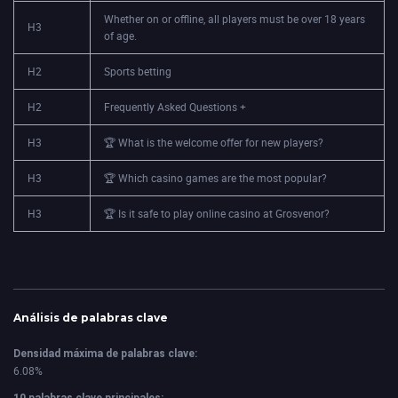
Whether on or offline, all players must be over 18 years
H3
of age.
H2
Sports betting
H2
Frequently Asked Questions +
H3
🏆 What is the welcome offer for new players?
H3
🏆 Which casino games are the most popular?
H3
🏆 Is it safe to play online casino at Grosvenor?
Análisis de palabras clave
Densidad máxima de palabras clave:
6.08%