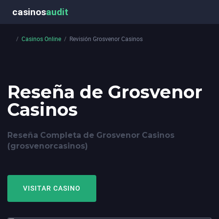
casinos
audit
Casinos Online
Revisión Grosvenor Casinos
Reseña de Grosvenor
Casinos
Reseña Completa de Grosvenor Casinos
(grosvenorcasinos)
VISITAR CASINO