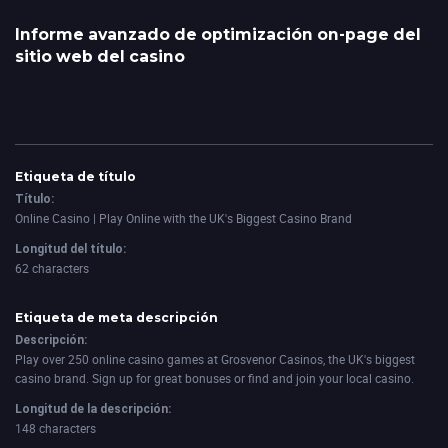
Informe avanzado de optimización on-page del
sitio web del casino
Etiqueta de título
Título:
Online Casino | Play Online with the UK's Biggest Casino Brand
Longitud del título:
62 characters
Etiqueta de meta descripción
Descripción:
Play over 250 online casino games at Grosvenor Casinos, the UK's biggest
casino brand. Sign up for great bonuses or find and join your local casino.
Longitud de la descripción:
148 characters