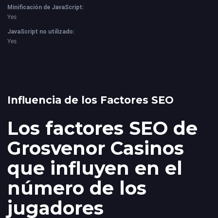
Minificación de JavaScript:
Yes
JavaScript no utilizado:
Yes
Influencia de los Factores SEO
Los factores SEO de
Grosvenor Casinos
que influyen en el
número de los
jugadores