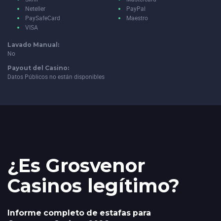
Neteller
PayPal
PaySafeCard
Maestro
VISA
Lavado Manual:
No
Payout del Casino:
Datos Públicos no están disponibles
¿Es Grosvenor
Casinos legítimo?
Informe completo de estafas para