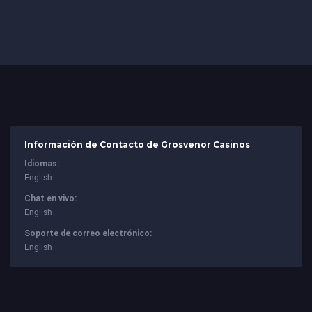
Información de Contacto de Grosvenor Casinos
Idiomas:
English
Chat en vivo:
English
Soporte de correo electrónico:
English