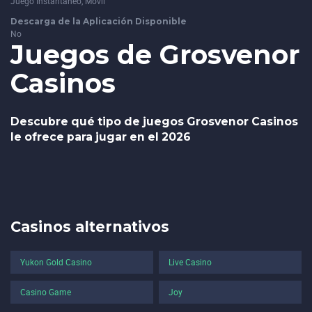
Juego Instantáneo, Móvil
Descarga de la Aplicación Disponible
No
Juegos de Grosvenor
Casinos
Descubre qué tipo de juegos Grosvenor Casinos
le ofrece para jugar en el 2026
Casinos alternativos
Yukon Gold Casino
Live Casino
Casino Game
Joy