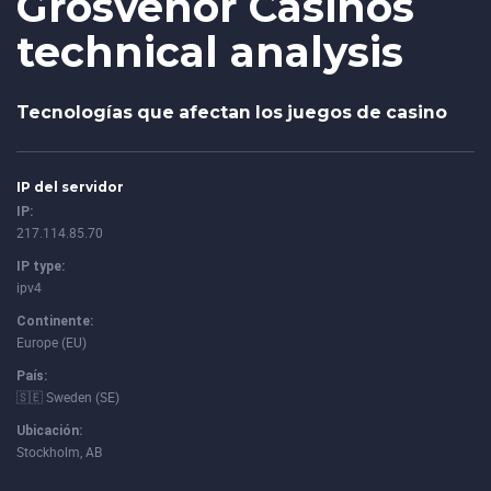
Grosvenor Casinos
technical analysis
Tecnologías que afectan los juegos de casino
IP del servidor
IP:
217.114.85.70
IP type:
ipv4
Continente:
Europe (EU)
País:
🇸🇪 Sweden (SE)
Ubicación:
Stockholm, AB