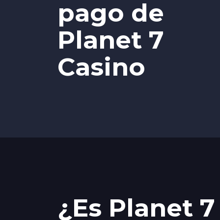
pago de
Planet 7
Casino
¿Es Planet 7