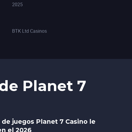
2025
BTK Ltd Casinos
de Planet 7
de juegos Planet 7 Casino le
en el 2026