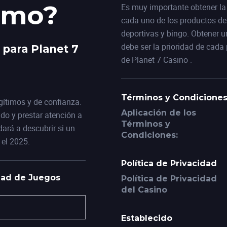
timo?
Es muy importante obtener la 
cada uno de los productos de 
deportivas y bingo. Obtener u
debe ser la prioridad de cada 
 para Planet 7
de Planet 7 Casino .
Términos y Condicione
gítimos y de confianza.
Aplicación de los
do y prestar atención a
Términos y
dará a descubrir si un
Condiciones:
 el 2025.
Política de Privacidad
dad de Juegos
Política de Privacidad
del Casino
Establecido