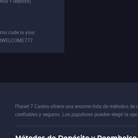
nus + deposit)
mo code in your
ntWELCOME777
Planet 7 Casino ofrece una enorme lista de métodos de 
confiables y seguros. Los jugadores pueden elegir la op
Métodos de Depósito y Reembolso