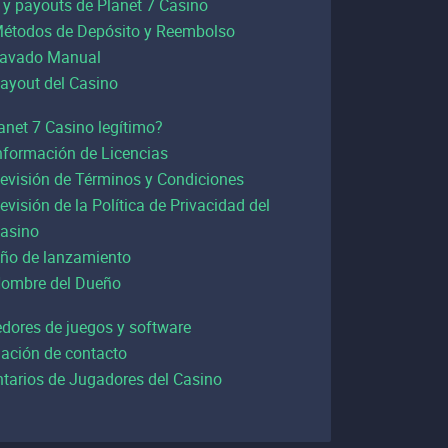
y payouts de Planet 7 Casino
étodos de Depósito y Reembolso
avado Manual
ayout del Casino
anet 7 Casino legítimo?
nformación de Licencias
evisión de Términos y Condiciones
evisión de la Política de Privacidad del
asino
ño de lanzamiento
ombre del Dueño
dores de juegos y software
ación de contacto
arios de Jugadores del Casino