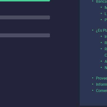
Banca 
M
L
P
¿Es Pl
I
R
R
C
A
N
Provee
Inform
Coment