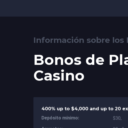
Información sobre los
Bonos de Pl
Casino
400% up to $4,000 and up to 20 extr
$30,
Depósito mínimo: