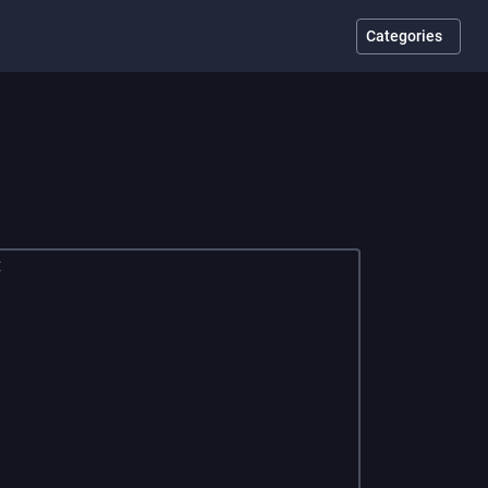
Categories