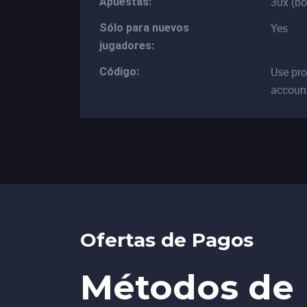
30x (bo
Apuestas:
Yes
Sólo para nuevos
jugadores:
Use pro
Código:
accou
Ofertas de Pagos
Métodos de