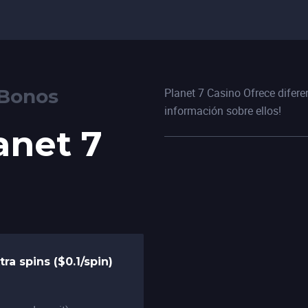
 Bonos
Planet 7 Casino Ofrece difere
información sobre ellos!
anet 7
a spins ($0.1/spin)