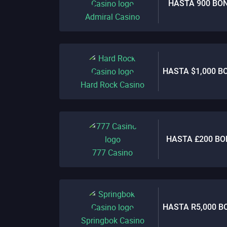
HASTA 900 BO
Admiral Casino
HASTA $1,000 B
Hard Rock Casino
HASTA £200 B
777 Casino
HASTA R5,000 B
Springbok Casino