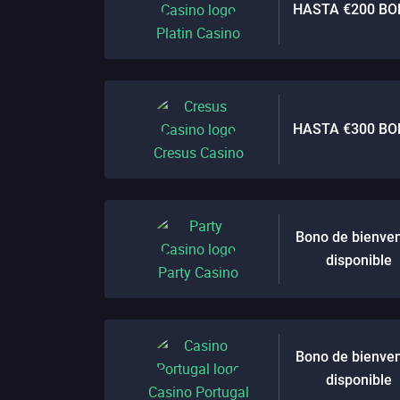
HASTA €200 B
Platin Casino
HASTA €300 B
Cresus Casino
Bono de bienve
disponible
Party Casino
Bono de bienve
disponible
Casino Portugal