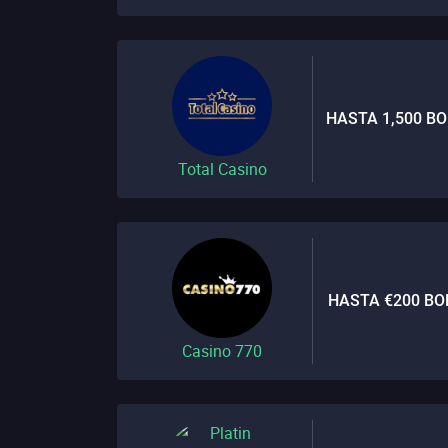
HASTA 1,500 B
Total Casino
HASTA €200 B
Casino 770