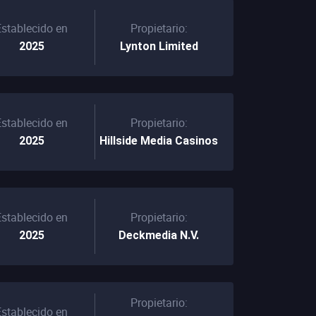
Establecido en
Propietario:
2025
Lynton Limited
Establecido en
Propietario:
2025
Hillside Media Casinos
Establecido en
Propietario:
2025
Deckmedia N.V.
Propietario:
Establecido en