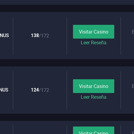
Visitar Casino
/172
ONUS
138
Leer Reseña
Visitar Casino
/172
ONUS
124
Leer Reseña
Visitar Casino