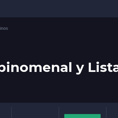
inos
pinomenal y List