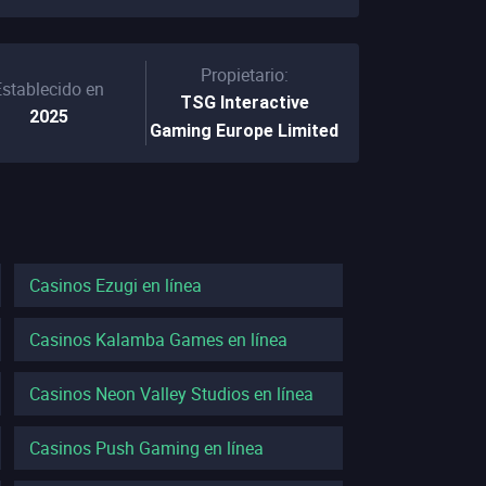
Propietario:
Establecido en
TSG Interactive
2025
Gaming Europe Limited
Casinos Ezugi en línea
Casinos Kalamba Games en línea
Casinos Neon Valley Studios en línea
Casinos Push Gaming en línea