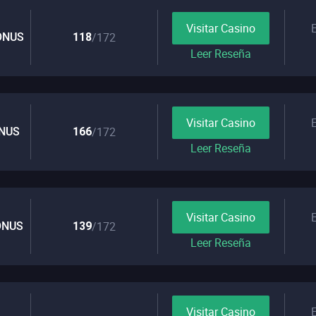
Visitar Casino
/172
ONUS
118
Leer Reseña
Visitar Casino
/172
ONUS
166
Leer Reseña
Visitar Casino
/172
ONUS
139
Leer Reseña
Visitar Casino