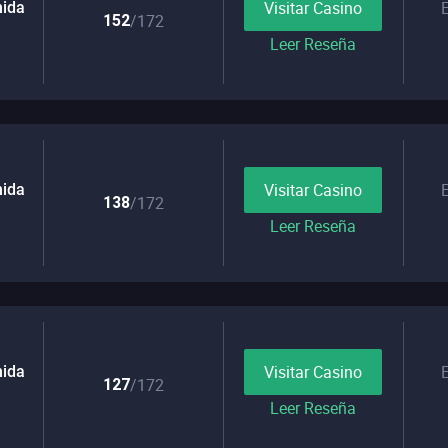
Visitar Casino
nida
/172
152
Leer Reseña
Visitar Casino
nida
/172
138
Leer Reseña
Visitar Casino
nida
/172
127
Leer Reseña