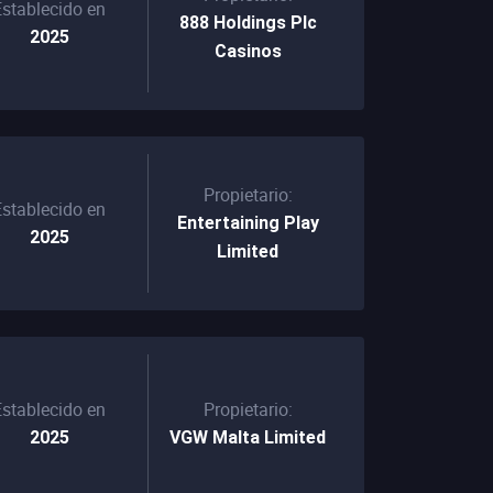
Establecido en
888 Holdings Plc
2025
Casinos
Propietario:
Establecido en
Entertaining Play
2025
Limited
Establecido en
Propietario:
2025
VGW Malta Limited