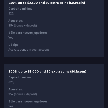
250% up to $2,500 and 50 extra spins ($0.1/spin)
Depósito mínimo:
$25,
Apuestas:
35x (bonus + deposit)
Sólo para nuevos jugadores:
Yes
Código:
Activate bonus in your account
300% up to $3,000 and 30 extra spins ($0.1/spin)
Depósito mínimo:
$25,
Apuestas:
35x (bonus + deposit)
Sólo para nuevos jugadores:
Yes