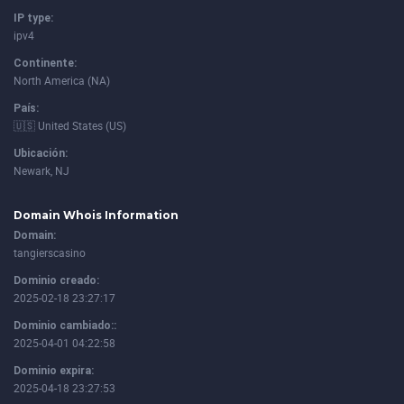
IP type:
ipv4
Continente:
North America (NA)
País:
🇺🇸 United States (US)
Ubicación:
Newark, NJ
Domain Whois Information
Domain:
tangierscasino
Dominio creado:
2025-02-18 23:27:17
Dominio cambiado::
2025-04-01 04:22:58
Dominio expira:
2025-04-18 23:27:53