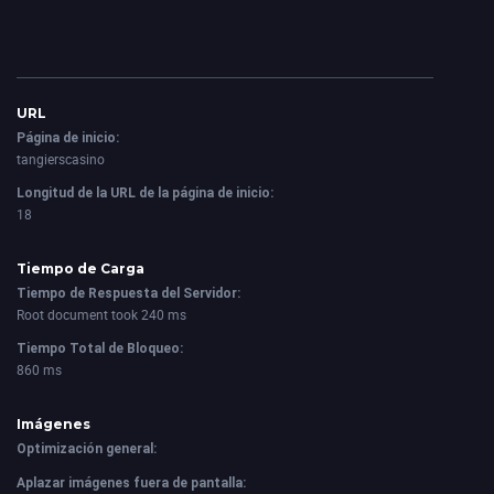
URL
Página de inicio:
tangierscasino
Longitud de la URL de la página de inicio:
18
Tiempo de Carga
Tiempo de Respuesta del Servidor:
Root document took 240 ms
Tiempo Total de Bloqueo:
860 ms
Imágenes
Optimización general:
Aplazar imágenes fuera de pantalla: