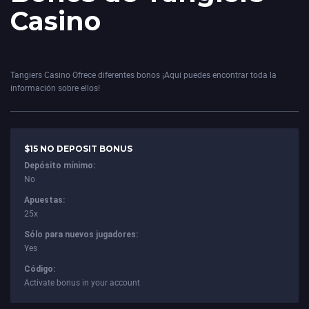
Casino
Tangiers Casino Ofrece diferentes bonos ¡Aquí puedes encontrar toda la
información sobre ellos!
$15 NO DEPOSIT BONUS
Depósito mínimo:
No
Apuestas:
25x
Sólo para nuevos jugadores:
Yes
Código:
Activate bonus in your account