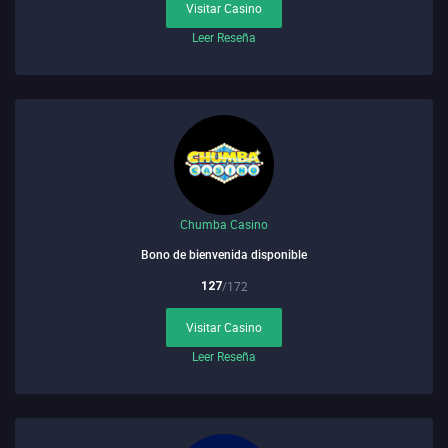
Visitar Casino
Leer Reseña
Chumba Casino
Bono de bienvenida disponible
/172
127
Visitar Casino
Leer Reseña