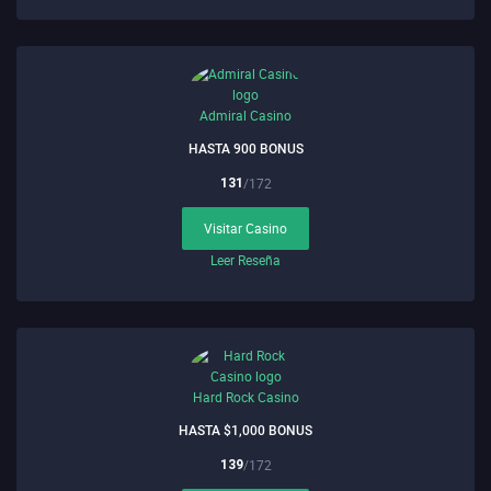
Admiral Casino
HASTA 900 BONUS
/172
131
Visitar Casino
Leer Reseña
Hard Rock Casino
HASTA $1,000 BONUS
/172
139