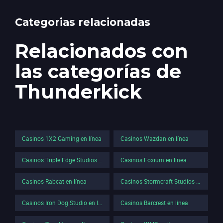
Categorias relacionadas
Relacionados con
las categorías de
Thunderkick
Casinos 1X2 Gaming en línea
Casinos Wazdan en línea
Casinos Triple Edge Studios en línea
Casinos Foxium en línea
Casinos Rabcat en línea
Casinos Stormcraft Studios en línea
Casinos Iron Dog Studio en línea
Casinos Barcrest en línea