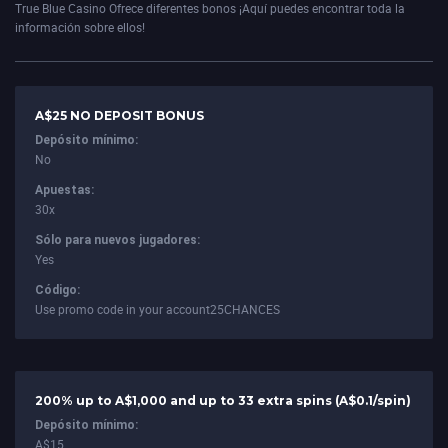
True Blue Casino Ofrece diferentes bonos ¡Aquí puedes encontrar toda la
información sobre ellos!
A$25 NO DEPOSIT BONUS
Depósito mínimo:
No
Apuestas:
30x
Sólo para nuevos jugadores:
Yes
Código:
Use promo code in your account25CHANCES
200% up to A$1,000 and up to 33 extra spins (A$0.1/spin)
Depósito mínimo:
A$15,