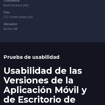
Continente:
North America (NA)
País:
🇺🇸 United States (US)
Ubicación:
Boston, MA
Prueba de usabilidad
Usabilidad de las
Versiones de la
Aplicación Móvil y
de Escritorio de