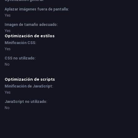
Aplazar imágenes fuera de pantalla:
Yes
Imagen de tamaño adecuado:
Yes
Optimización de estilos
Minificación CSS:
Yes
CSS no utilizado:
No
Optimización de scripts
Minificación de JavaScript:
Yes
JavaScript no utilizado:
No