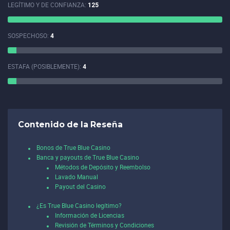
LEGÍTIMO Y DE CONFIANZA:
125
SOSPECHOSO:
4
ESTAFA (POSIBLEMENTE):
4
Contenido de la Reseña
Bonos de True Blue Casino
Banca y payouts de True Blue Casino
Métodos de Depósito y Reembolso
Lavado Manual
Payout del Casino
¿Es True Blue Casino legítimo?
Información de Licencias
Revisión de Términos y Condiciones