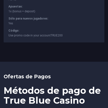
Apuestas:
1x (bonus + deposit)
Sólo para nuevos jugadores:
Yes
Código:
Use promo code in your accountTRUE200
Ofertas de Pagos
Métodos de pago de
True Blue Casino