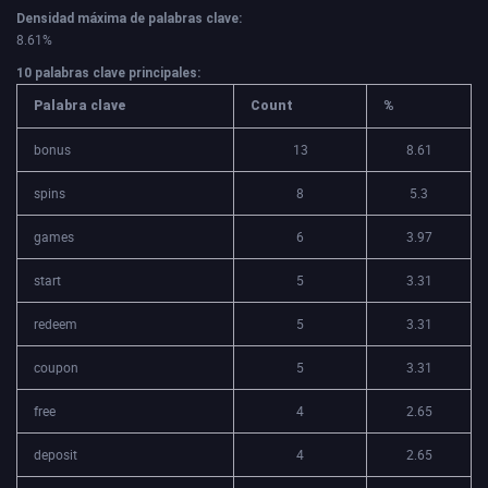
Densidad máxima de palabras clave:
8.61%
10 palabras clave principales:
Palabra clave
Count
%
bonus
13
8.61
spins
8
5.3
games
6
3.97
start
5
3.31
redeem
5
3.31
coupon
5
3.31
free
4
2.65
deposit
4
2.65