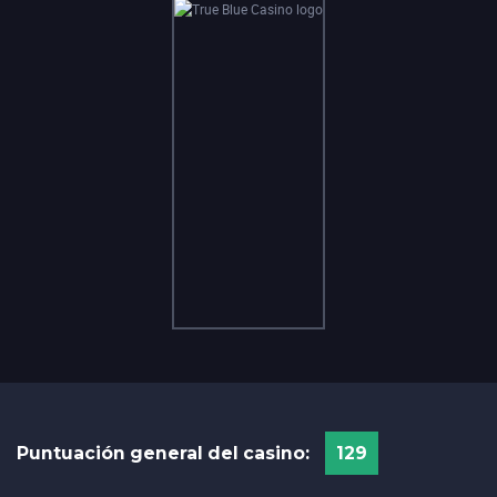
Puntuación general del casino:
129