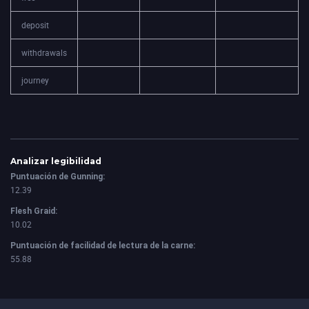
deposit
withdrawals
journey
Analizar legibilidad
Puntuación de Gunning:
12.39
Flesh Graid:
10.02
Puntuación de facilidad de lectura de la carne:
55.88