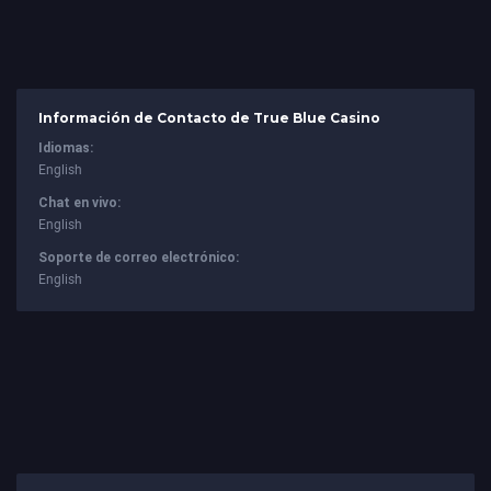
Información de Contacto de True Blue Casino
Idiomas:
English
Chat en vivo:
English
Soporte de correo electrónico:
English