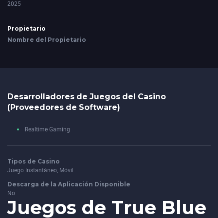
2025
Propietario
Nombre del Propietario
Desarrolladores de Juegos del Casino
(Proveedores de Software)
Realtime Gaming
Tipos de Casino
Juego Instantáneo, Móvil
Descarga de la Aplicación Disponible
No
Juegos de True Blue