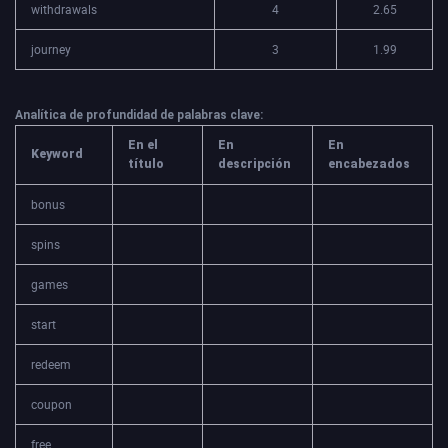
withdrawals
4
2.65
journey
3
1.99
Analítica de profundidad de palabras clave:
En el
En
En
Keyword
título
descripción
encabezados
bonus
spins
games
start
redeem
coupon
free