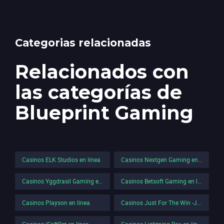
Categorias relacionadas
Relacionados con
las categorías de
Blueprint Gaming
Casinos ELK Studios en línea
Casinos Nextgen Gaming en línea
Casinos Yggdrasil Gaming en línea
Casinos Betsoft Gaming en línea
Casinos Playson en línea
Casinos Just For The Win -JFTW en línea