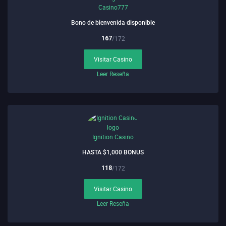
Casino777
Bono de bienvenida disponible
/172
167
Visitar Casino
Leer Reseña
Ignition Casino
HASTA $1,000 BONUS
/172
118
Visitar Casino
Leer Reseña