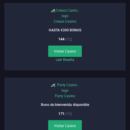
Cresus Casino
HASTA €300 BONUS
/172
144
Visitar Casino
Leer Reseña
Party Casino
Bono de bienvenida disponible
/172
171
Visitar Casino