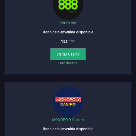
888 Casino
Bono de bienvenida disponible
/172
152
Visitar Casino
Leer Reseña
MONOPOLY Casino
Bono de bienvenida disponible