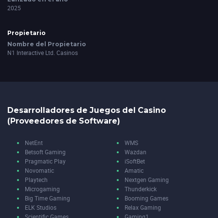
2025
Propietario
Nombre del Propietario
N1 Interactive Ltd. Casinos
Desarrolladores de Juegos del Casino
(Proveedores de Software)
NetEnt
WMS
Betsoft Gaming
Wazdan
Pragmatic Play
iSoftBet
Novomatic
Amatic
Playtech
Nextgen Gaming
Microgaming
Thunderkick
Big Time Gaming
Booming Games
ELK Studios
Relax Gaming
Scientific Games
Gaming1