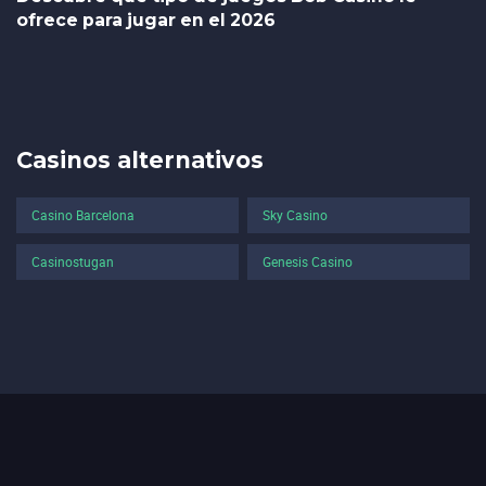
ofrece para jugar en el 2026
Casinos alternativos
Casino Barcelona
Sky Casino
Casinostugan
Genesis Casino