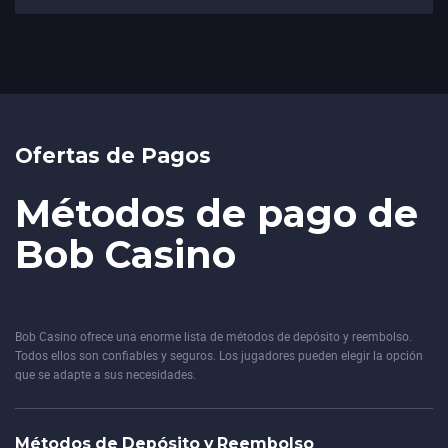
Ofertas de Pagos
Métodos de pago de
Bob Casino
Bob Casino ofrece una enorme lista de métodos de depósito y reembolso.
Todos ellos son confiables y seguros. Los jugadores pueden elegir la opción
que se adapte a sus necesidades.
Métodos de Depósito y Reembolso