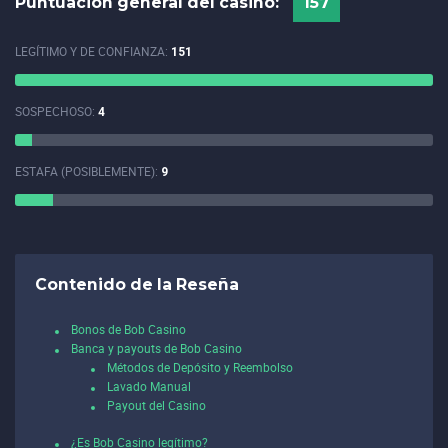
Puntuación general del casino:
157
LEGÍTIMO Y DE CONFIANZA:
151
SOSPECHOSO:
4
ESTAFA (POSIBLEMENTE):
9
Contenido de la Reseña
Bonos de Bob Casino
Banca y payouts de Bob Casino
Métodos de Depósito y Reembolso
Lavado Manual
Payout del Casino
¿Es Bob Casino legítimo?