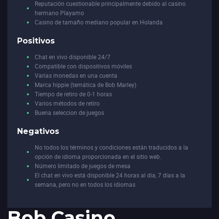
Reputación cuestionable principalmente debido al casino
hermano Playamo
Casino de tamaño mediano popular en Holanda
Positivos
Chat en vivo disponible 24/7
Compatible con dispositivos móviles
Varias monedas en una cuenta
Marca hippie (temática de Bob Marley)
Tiempo de retiro de 0-1 horas
Varios métodos de retiro
Buena seleccion de juegos
Negativos
No todos los términos y condiciones están traducidos a la
opción de idioma proporcionada en el sitio web.
Número limitado de juegos de mesa
El chat en vivo está disponible 24 horas al día, 7 días a la
semana, pero no en todos los idiomas
Bob Casino