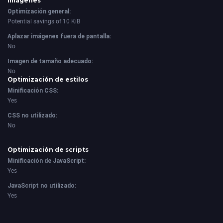
Imágenes
Optimización general:
Potential savings of 10 KiB
Aplazar imágenes fuera de pantalla:
No
Imagen de tamaño adecuado:
No
Optimización de estilos
Minificación CSS:
Yes
CSS no utilizado:
No
Optimización de scripts
Minificación de JavaScript:
Yes
JavaScript no utilizado:
Yes