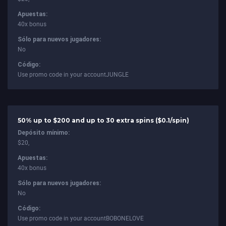
Apuestas:
40x bonus
Sólo para nuevos jugadores:
No
Código:
Use promo code in your accountJUNGLE
50% up to $200 and up to 30 extra spins ($0.1/spin)
Depósito mínimo:
$20,
Apuestas:
40x bonus
Sólo para nuevos jugadores:
No
Código:
Use promo code in your accountBOBONELOVE