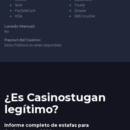
Skrill
Trustly
PaySafeCard
Zimpler
VISA
SMS Voucher
Lavado Manual:
No
Payout del Casino:
Datos Públicos no están disponibles
¿Es Casinostugan
legítimo?
Informe completo de estafas para