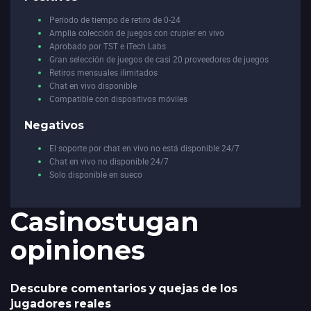
Período de tiempo de retiro de 0-24
Amplia colección de juegos con crupier en vivo
Aprobado por TST e iTech Labs
Gran selección de juegos de casi 20 proveedores de juegos
Retiros mensuales ilimitados
Chat en vivo disponible
Compatible con dispositivos móviles
Negativos
El soporte por chat en vivo no está disponible 24/7
Chat en vivo no disponible 24/7
Solo disponible en sueco
Casinostugan
opiniones
Descubre comentarios y quejas de los
jugadores reales