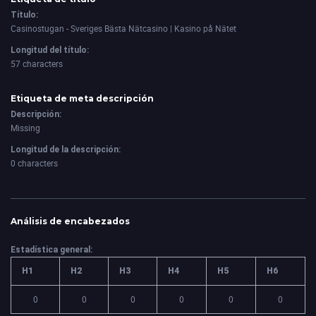
Título:
Casinostugan - Sveriges Bästa Nätcasino | Kasino på Nätet
Longitud del título:
57 characters
Etiqueta de meta descripción
Descripción:
Missing
Longitud de la descripción:
0 characters
Análisis de encabezados
Estadística general:
H1
H2
H3
H4
H5
H6
0
0
0
0
0
0