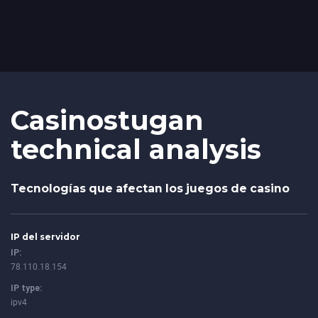
Casinostugan
technical analysis
Tecnologías que afectan los juegos de casino
IP del servidor
IP:
78.110.18.154
IP type:
ipv4