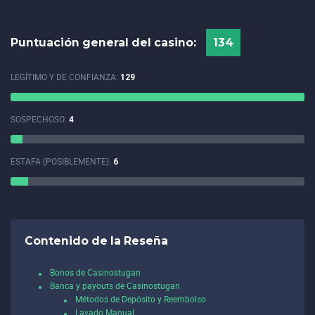
Puntuación general del casino:
134
LEGÍTIMO Y DE CONFIANZA:
129
SOSPECHOSO:
4
ESTAFA (POSIBLEMENTE):
6
Contenido de la Reseña
Bonos de Casinostugan
Banca y payouts de Casinostugan
Métodos de Depósito y Reembolso
Lavado Manual