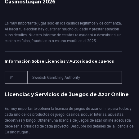
Casinostugan 2026
Es muy importante jugar sólo en los casinos legítimos y de confianza.
Al hacer tu elección hay que tener mucho cuidado y prestar atención
a los detalles. Nuestro informe de estafas te ayudará a descubrir si un
casino es falso, fraudulento o es una estafa en el 2025.
Información Sobre Licencias y Autoridad de Juegos
#1
Swedish Gambling Authority
Licencias y Servicios de Juegos de Azar Online
Es muy importante obtener la licencia de juegos de azar online para todos y
cada uno de los productos de juego: casinos, póquer, loterías, apuestas
deportivas y bingo. Obtener una licencia de juegos de azar online adecuada
debe ser la prioridad de cada proyecto. Descubre los detalles de la licencia de
Casinostugan .