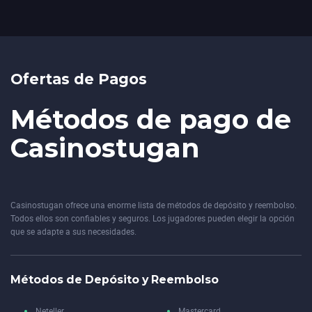
Ofertas de Pagos
Métodos de pago de
Casinostugan
Casinostugan ofrece una enorme lista de métodos de depósito y reembolso.
Todos ellos son confiables y seguros. Los jugadores pueden elegir la opción
que se adapte a sus necesidades.
Métodos de Depósito y Reembolso
Neteller
Mastercard