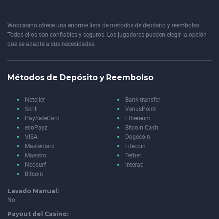
Woocasino ofrece una enorme lista de métodos de depósito y reembolso.
Todos ellos son confiables y seguros. Los jugadores pueden elegir la opción
que se adapte a sus necesidades.
Métodos de Depósito y Reembolso
Neteller
Bank transfer
Skrill
VenusPoint
PaySafeCard
Ethereum
ecoPayz
Bitcoin Cash
VISA
Dogecoin
Mastercard
Litecoin
Maestro
Tether
Neosurf
Interac
Bitcoin
Lavado Manual:
No
Payout del Casino: