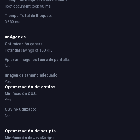
Tiempo de Respuesta del Servidor:
Root document took 90 ms
Tiempo Total de Bloqueo:
3,680 ms
Imágenes
Optimización general:
Potential savings of 150 KiB
Aplazar imágenes fuera de pantalla:
No
Imagen de tamaño adecuado:
Yes
Optimización de estilos
Minificación CSS:
Yes
CSS no utilizado:
No
Optimización de scripts
Minificación de JavaScript: