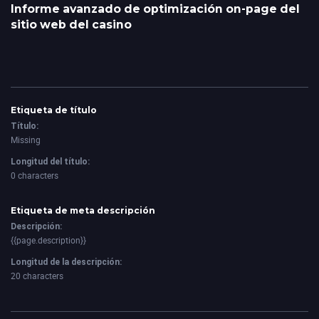
Informe avanzado de optimización on-page del
sitio web del casino
Etiqueta de título
Título:
Missing
Longitud del título:
0 characters
Etiqueta de meta descripción
Descripción:
{{page.description}}
Longitud de la descripción:
20 characters