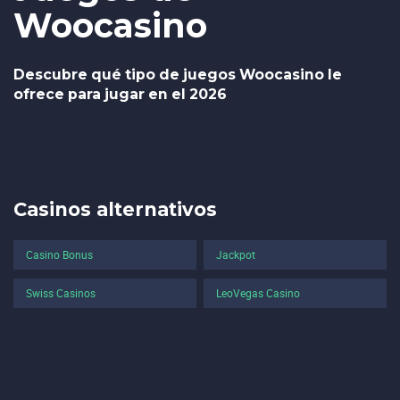
Woocasino
Descubre qué tipo de juegos Woocasino le
ofrece para jugar en el 2026
Casinos alternativos
Casino Bonus
Jackpot
Swiss Casinos
LeoVegas Casino