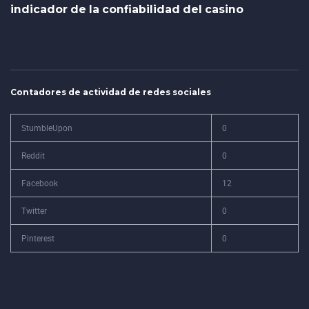
indicador de la confiabilidad del casino
Contadores de actividad de redes sociales
StumbleUpon
0
Reddit
0
Facebook
12
Twitter
0
Pinterest
0