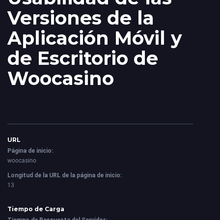
Versiones de la
Aplicación Móvil y
de Escritorio de
Woocasino
URL
Página de inicio:
woocasino
Longitud de la URL de la página de inicio:
13
Tiempo de Carga