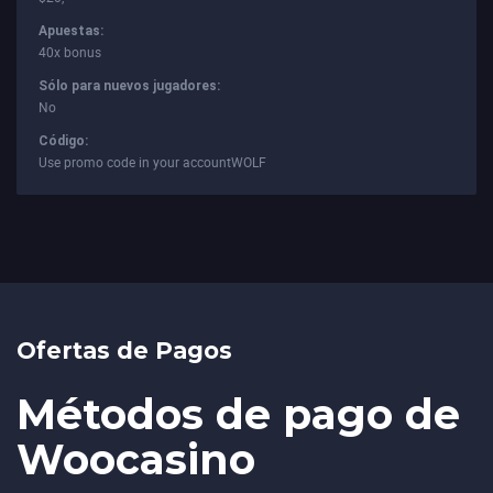
Apuestas:
40x bonus
Sólo para nuevos jugadores:
No
Código:
Use promo code in your accountWOLF
Ofertas de Pagos
Métodos de pago de
Woocasino