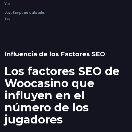
Yes
JavaScript no utilizado:
Yes
Influencia de los Factores SEO
Los factores SEO de
Woocasino que
influyen en el
número de los
jugadores