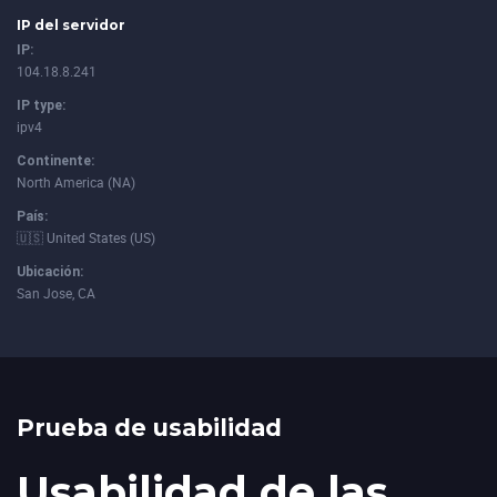
IP del servidor
IP:
104.18.8.241
IP type:
ipv4
Continente:
North America (NA)
País:
🇺🇸 United States (US)
Ubicación:
San Jose, CA
Prueba de usabilidad
Usabilidad de las