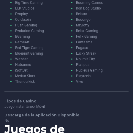
Big Time Gaming
Booming Games
ELK Studios
Iron Dog Studio
Evoplay
Belatra
Quickspin
Booongo
Push Gaming
MrSlotty
Evolution Gaming
Relax Gaming
BGaming
Felix Gaming
GameArt
Fantasma
Red Tiger Gaming
Fugaso
Blueprint Gaming
Lucky Streak
Wazdan
Nolimit City
Habanero
Platipus
iSoftBet
Nucleus Gaming
Merkur Slots
Playreels
Thunderkick
Vivo
Tipos de Casino
Juego Instantáneo, Móvil
Descarga de la Aplicación Disponible
No
Juegos de