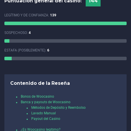
Puntuación general del casino:
144
LEGÍTIMO Y DE CONFIANZA:
139
SOSPECHOSO:
4
ESTAFA (POSIBLEMENTE):
6
Contenido de la Reseña
Bonos de Woocasino
Banca y payouts de Woocasino
Métodos de Depósito y Reembolso
Lavado Manual
Payout del Casino
¿Es Woocasino legítimo?