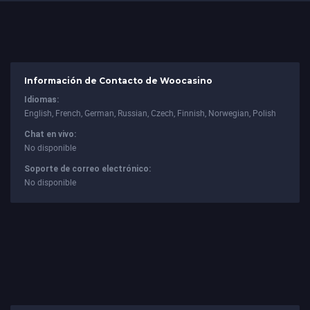
Información de Contacto de Woocasino
Idiomas:
English, French, German, Russian, Czech, Finnish, Norwegian, Polish
Chat en vivo:
No disponible
Soporte de correo electrónico:
No disponible