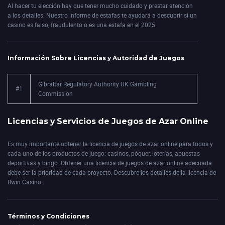
Al hacer tu elección hay que tener mucho cuidado y prestar atención
a los detalles. Nuestro informe de estafas te ayudará a descubrir si un
casino es falso, fraudulento o es una estafa en el 2025.
Información Sobre Licencias y Autoridad de Juegos
Gibraltar Regulatory Authority UK Gambling
#1
Commission
Licencias y Servicios de Juegos de Azar Online
Es muy importante obtener la licencia de juegos de azar online para todos y
cada uno de los productos de juego: casinos, póquer, loterías, apuestas
deportivas y bingo. Obtener una licencia de juegos de azar online adecuada
debe ser la prioridad de cada proyecto. Descubre los detalles de la licencia de
Bwin Casino .
Términos y Condiciones