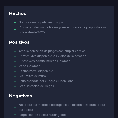
Hechos
Gran casino popular en Europa
Propiedad de una de las mayores empresas de juegos de azar,
online desde 2025
Positivos
Amplia colección de juegos con crupier en vivo
Chat en vivo disponible los 7 días de la semana
El sitio web admite muchos idiomas
Varios idiomas
Casino móvil disponible
Sin límites de retiro
Feria probada por eCogra e iTech Labs
Gran selección de juegos
Negativos
No todos los métodos de pago están disponibles para todos
los países.
Larga lista de países restringidos