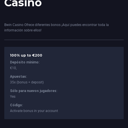
Casino
Bwin Casino Ofrece diferentes bonos ¡Aquí puedes encontrar toda la
información sobre ellos!
100% up to €200
Depósito mínimo:
€10,
Apuestas:
35x (bonus + deposit)
Sólo para nuevos jugadores:
Yes
Código:
Activate bonus in your account