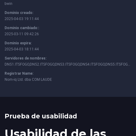
bwin
Dominio creado:
2025-04-03 19:11:44
Dominio cambiado::
2025-03-11 09:42:26
Dominio expira:
2025-04-03 18:11:44
Servidores de nombres:
DNS1.ITSFOGO,DNS2.ITSFOGO,DNS3.ITSFOGO,DNS4.ITSFOGO,DNS5.ITSFOGO,DNS6.ITSFOGO
Registrar Name:
Nom-iq Ltd. dba COM LAUDE
Prueba de usabilidad
Usabilidad de las