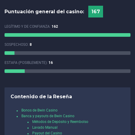
Puntuación general del casino:
167
LEGÍTIMO Y DE CONFIANZA:
162
SOSPECHOSO:
8
ESTAFA (POSIBLEMENTE):
16
Contenido de la Reseña
Bonos de Bwin Casino
Banca y payouts de Bwin Casino
Métodos de Depósito y Reembolso
Lavado Manual
Payout del Casino