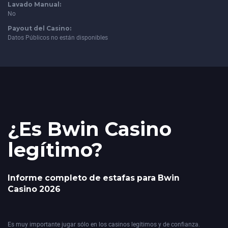
Lavado Manual:
No
Payout del Casino:
Datos Públicos no están disponibles
¿Es Bwin Casino
legítimo?
Informe completo de estafas para Bwin
Casino 2026
Es muy importante jugar sólo en los casinos legítimos y de confianza.