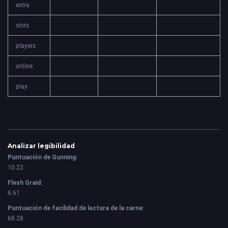
extra
slots
players
online
play
Analizar legibilidad
Puntuación de Gunning:
10.22
Flesh Graid:
6.61
Puntuación de facilidad de lectura de la carne:
68.28