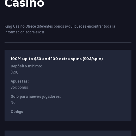
Casino
King Casino Ofrece diferentes bonos ¡Aquí puedes encontrar toda la
información sobre ellos!
100% up to $50 and 100 extra spins ($0.1/spin)
Depósito mínimo:
$20,
Apuestas:
35x bonus
Sólo para nuevos jugadores:
No
Código: