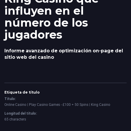
influyen en el
número de los
jugadores
Informe avanzado de optimización on-page del
sitio web del casino
Etiqueta de título
Título:
Online Casino | Play Casino Games - £100 + 50 Spins | King Casino
Longitud del título:
65 characters