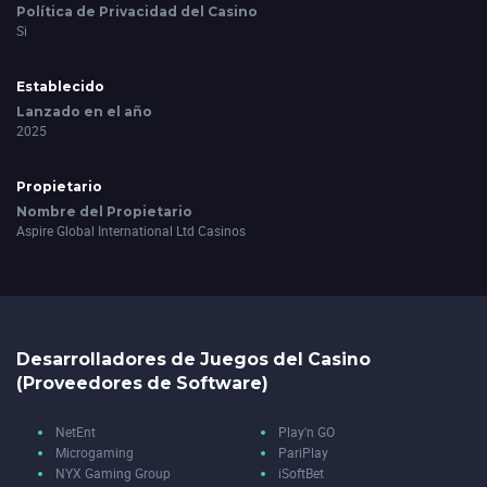
Política de Privacidad del Casino
Si
Establecido
Lanzado en el año
2025
Propietario
Nombre del Propietario
Aspire Global International Ltd Casinos
Desarrolladores de Juegos del Casino
(Proveedores de Software)
NetEnt
Play'n GO
Microgaming
PariPlay
NYX Gaming Group
iSoftBet