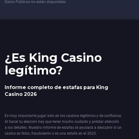
Datos Públicos no están disponibles
¿Es King Casino
legítimo?
Informe completo de estafas para King
Casino 2026
Es muy importante jugar sólo en los casinos legítimos y de confianza.
Al hacer tu elección hay que tener mucho cuidado y prestar atención
a los detalles. Nuestro informe de estafas te ayudará a descubrir si un
casino es falso, fraudulento o es una estafa en el 2025.