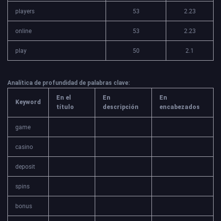
players
53
2.23
online
53
2.23
play
50
2.1
Analítica de profundidad de palabras clave:
En el
En
En
Keyword
título
descripción
encabezados
game
casino
deposit
spins
bonus