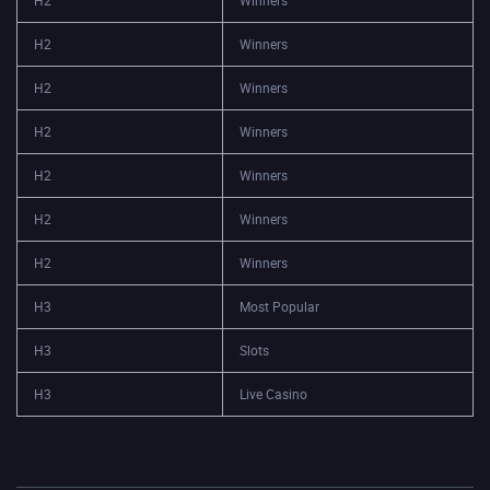
H2
Winners
H2
Winners
H2
Winners
H2
Winners
H2
Winners
H2
Winners
H2
Winners
H3
Most Popular
H3
Slots
H3
Live Casino