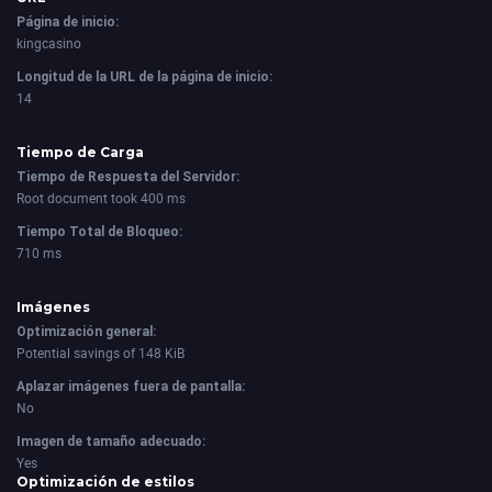
Página de inicio:
kingcasino
Longitud de la URL de la página de inicio:
14
Tiempo de Carga
Tiempo de Respuesta del Servidor:
Root document took 400 ms
Tiempo Total de Bloqueo:
710 ms
Imágenes
Optimización general:
Potential savings of 148 KiB
Aplazar imágenes fuera de pantalla:
No
Imagen de tamaño adecuado:
Yes
Optimización de estilos