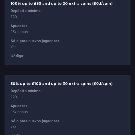
100% up to £50 and up to 20 extra spins (£0.1/spin)
Depósito mínimo:
£20,
Apuestas:
35x bonus
Sólo para nuevos jugadores:
Yes
Código:
50% up to £100 and up to 30 extra spins (£0.1/spin)
Depósito mínimo:
£20,
Apuestas:
35x bonus
Sólo para nuevos jugadores:
Yes