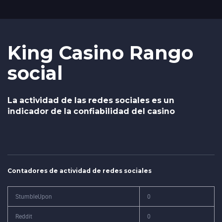
King Casino Rango
social
La actividad de las redes sociales es un
indicador de la confiabilidad del casino
Contadores de actividad de redes sociales
StumbleUpon
0
Reddit
0