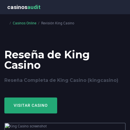
casinos
audit
Casinos Online
Revisión King Casino
Reseña de King
Casino
Reseña Completa de King Casino (kingcasino)
VISITAR CASINO