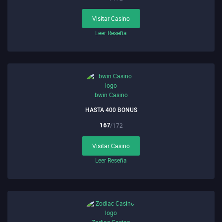
Visitar Casino
Leer Reseña
bwin Casino
HASTA 400 BONUS
/172
167
Visitar Casino
Leer Reseña