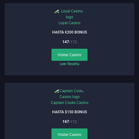
Loyal Casino
HASTA €200 BONUS
/172
147
Visitar Casino
Leer Reseña
Captain Cooks Casino
HASTA $150 BONUS
/172
167
Visitar Casino