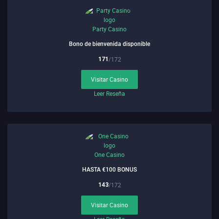
Party Casino
Bono de bienvenida disponible
/172
171
Visitar Casino
Leer Reseña
One Casino
HASTA €100 BONUS
/172
143
Visitar Casino