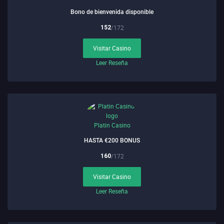
Bono de bienvenida disponible
/172
152
Visitar Casino
Leer Reseña
Platin Casino
HASTA €200 BONUS
/172
160
Visitar Casino
Leer Reseña