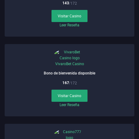
/172
143
Visitar Casino
Leer Reseña
VivaroBet Casino
Bono de bienvenida disponible
/172
167
Visitar Casino
Leer Reseña