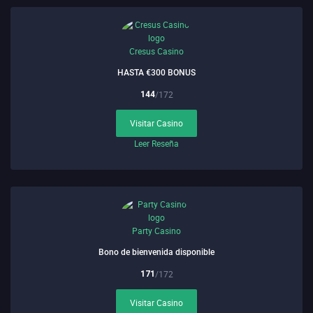
Cresus Casino
HASTA €300 BONUS
/172
144
Visitar Casino
Leer Reseña
Party Casino
Bono de bienvenida disponible
/172
171
Visitar Casino