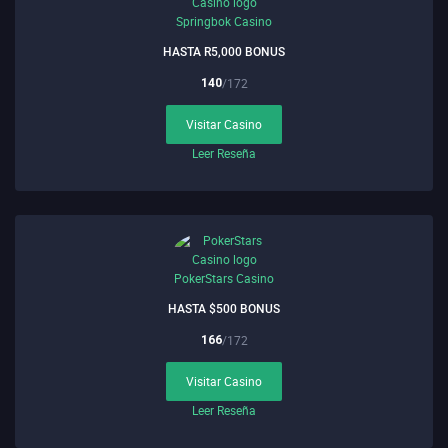
Springbok Casino
HASTA R5,000 BONUS
/172
140
Visitar Casino
Leer Reseña
PokerStars Casino
HASTA $500 BONUS
/172
166
Visitar Casino
Leer Reseña