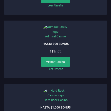
Leer Reseña
Admiral Casino
HASTA 900 BONUS
/172
131
Visitar Casino
Leer Reseña
Hard Rock Casino
HASTA $1,000 BONUS