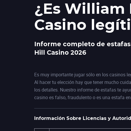
¿Es William 
Casino legí
Informe completo de estafas
Hill Casino 2026
Es muy importante jugar sólo en los casinos le
Al hacer tu elección hay que tener mucho cuida
los detalles. Nuestro informe de estafas te ayu
casino es falso, fraudulento o es una estafa en
Información Sobre Licencias y Autori