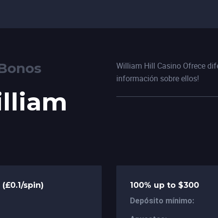
 Bonos
William Hill Casino Ofrece di
información sobre ellos!
lliam
(£0.1/spin)
100% up to $300
Depósito mínimo: