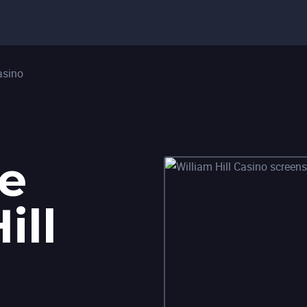
asino
e
ill