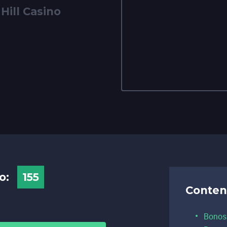
Hill Casino
no:
155
Conten
Bonos 