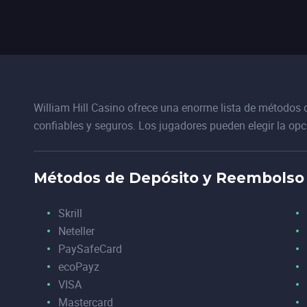
William Hill Casino ofrece una enorme lista de métodos 
confiables y seguros. Los jugadores pueden elegir la op
Métodos de Depósito y Reembolso
Skrill
Neteller
PaySafeCard
ecoPayz
VISA
Mastercard