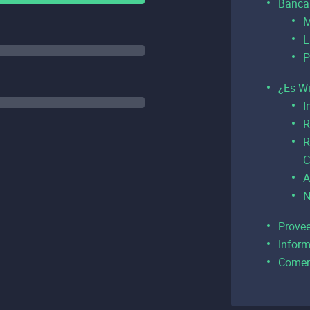
Banca 
M
L
P
¿Es Wi
I
R
R
C
A
N
Provee
Inform
Coment