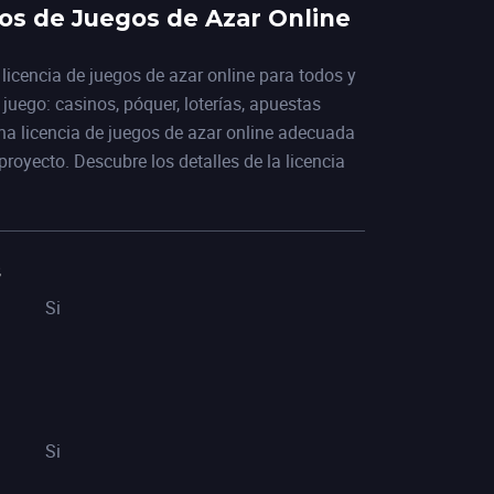
ios de Juegos de Azar Online
licencia de juegos de azar online para todos y
juego: casinos, póquer, loterías, apuestas
na licencia de juegos de azar online adecuada
proyecto. Descubre los detalles de la licencia
s
Si
Si