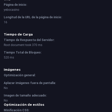
Página de inicio:
yebocasino
Longitud de la URL de la página de inicio:
16
Tiempo de Carga
Tiempo de Respuesta del Servidor:
Root document took 370 ms
Tiempo Total de Bloqueo:
520 ms
Imágenes
Optimización general:
Aplazar imágenes fuera de pantalla:
No
Imagen de tamaño adecuado:
No
Optimización de estilos
Minificación CSS: