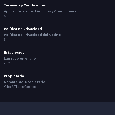
Términos y Condiciones
Aplicación de los Términos y Condiciones:
Si
Política de Privacidad
Política de Privacidad del Casino
Si
Establecido
Lanzado en el año
2025
Propietario
Nombre del Propietario
Yebo Affiliates Casinos