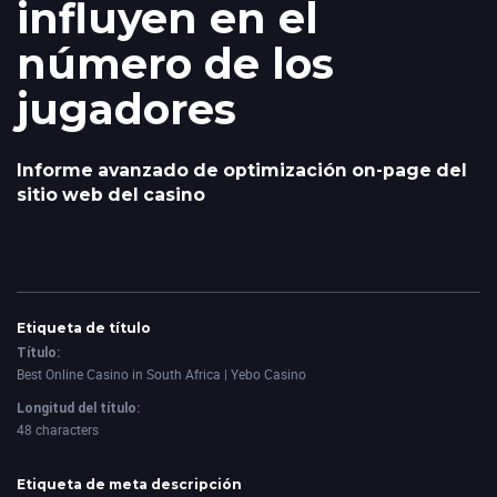
influyen en el
número de los
jugadores
Informe avanzado de optimización on-page del
sitio web del casino
Etiqueta de título
Título:
Best Online Casino in South Africa | Yebo Casino
Longitud del título:
48 characters
Etiqueta de meta descripción