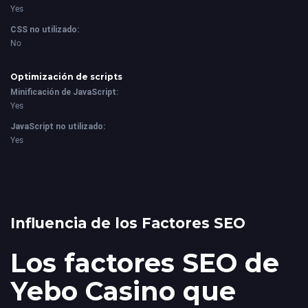
Yes
CSS no utilizado:
No
Optimización de scripts
Minificación de JavaScript:
Yes
JavaScript no utilizado:
Yes
Influencia de los Factores SEO
Los factores SEO de
Yebo Casino que