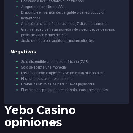
Dedicado a los jugadores sudafricanos
Asegurado con cifrado SSL
Disponible en versión descargable o de reproducción
instantánea
Atención al cliente 24 horas al día, 7 días a la semana
Gran variedad de tragamonedas de video, juegos de mesa,
póker de video y más de RTG
Justo probado por auditorías independientes
Negativos
Solo disponible en rand sudafricano (ZAR)
Solo se acepta una moneda
Los juegos con crupier en vivo no están disponibles
El casino solo admite un idioma
Límites de retiro bajos para nuevos jugadores
El casino acepta jugadores de solo unos pocos países
Yebo Casino
opiniones