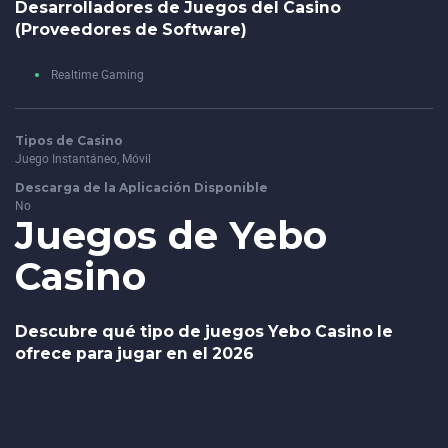
Desarrolladores de Juegos del Casino
(Proveedores de Software)
Realtime Gaming
Tipos de Casino
Juego Instantáneo, Móvil
Descarga de la Aplicación Disponible
No
Juegos de Yebo
Casino
Descubre qué tipo de juegos Yebo Casino le
ofrece para jugar en el 2026