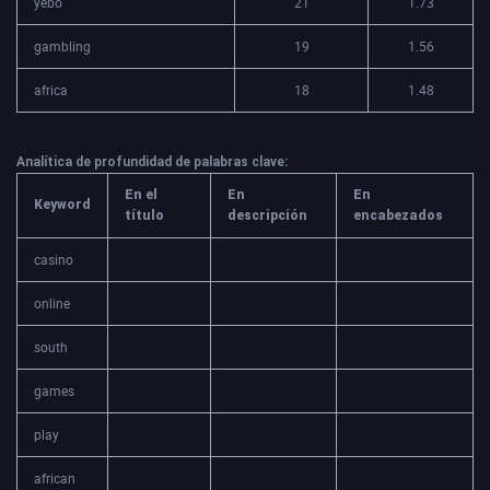
yebo
21
1.73
gambling
19
1.56
africa
18
1.48
Analítica de profundidad de palabras clave:
En el
En
En
Keyword
título
descripción
encabezados
casino
online
south
games
play
african