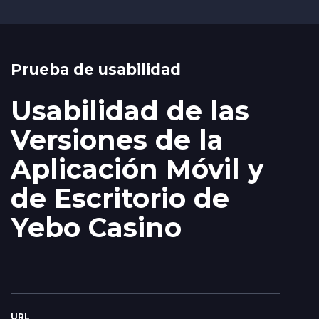
Prueba de usabilidad
Usabilidad de las
Versiones de la
Aplicación Móvil y
de Escritorio de
Yebo Casino
URL