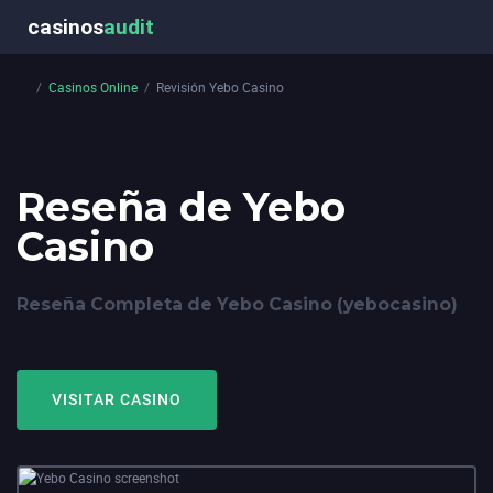
casinos
audit
Casinos Online
Revisión Yebo Casino
Reseña de Yebo
Casino
Reseña Completa de Yebo Casino (yebocasino)
VISITAR CASINO