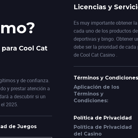
Licencias y Servic
timo?
Es muy importante obtener la 
cada uno de los productos de 
deportivas y bingo. Obtener u
debe ser la prioridad de cada 
 para Cool Cat
de Cool Cat Casino .
Términos y Condicione
gítimos y de confianza.
Aplicación de los
do y prestar atención a
Términos y
dará a descubrir si un
Condiciones:
 el 2025.
Política de Privacidad
dad de Juegos
Política de Privacidad
del Casino