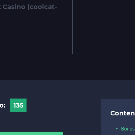
Casino (coolcat-
no:
135
Conten
Bonos 