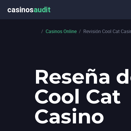
casinos
audit
Casinos Online
Revisión Cool Cat Casi
Reseña d
Cool Cat
Casino