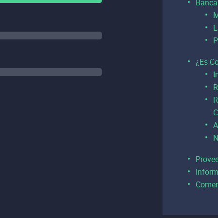
Banca 
M
L
P
¿Es Co
I
R
R
C
A
N
Provee
Inform
Coment