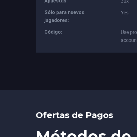
30x
Apuestas:
Yes
Sólo para nuevos
jugadores:
Use pro
Código:
accou
Ofertas de Pagos
Métodos de