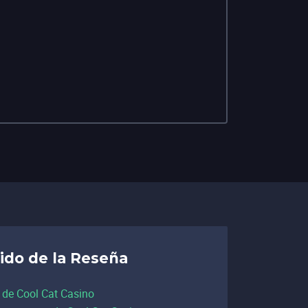
ido de la Reseña
de Cool Cat Casino