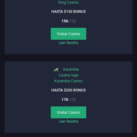
King Casino
HASTA $150 BONUS
/172
156
Visitar Casino
Leer Reseña
Karamba Casino
HASTA $200 BONUS
/172
170
Visitar Casino
Leer Reseña