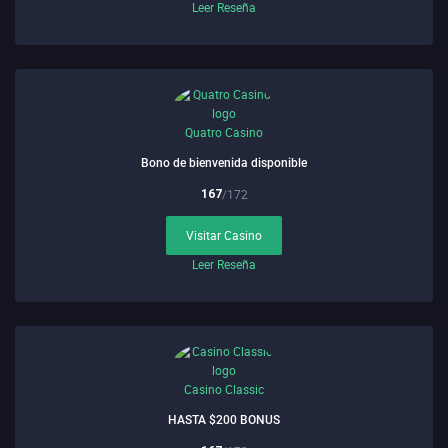
Leer Reseña
Quatro Casino
Bono de bienvenida disponible
/172
167
Visitar Casino
Leer Reseña
Casino Classic
HASTA $200 BONUS