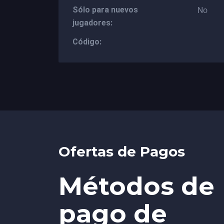
No
Sólo para nuevos
jugadores:
Código:
Ofertas de Pagos
Métodos de
pago de