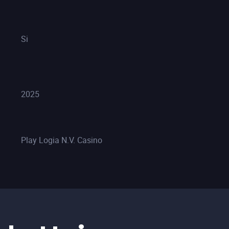
Si
2025
Play Logia N.V. Casino