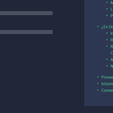
M
L
P
¿Es Un
I
R
R
C
A
N
Provee
Inform
Coment