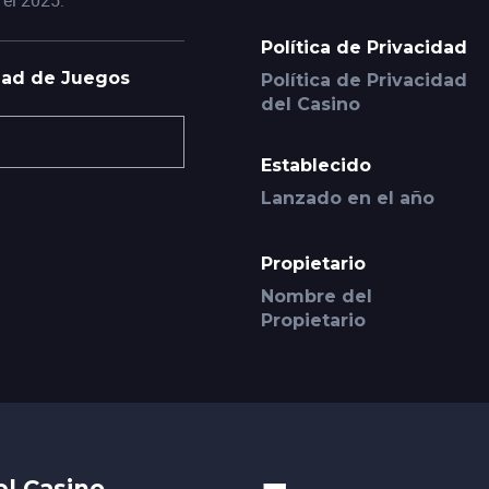
 el 2025.
Política de Privacidad
dad de Juegos
Política de Privacidad
del Casino
Establecido
Lanzado en el año
Propietario
Nombre del
Propietario
el Casino