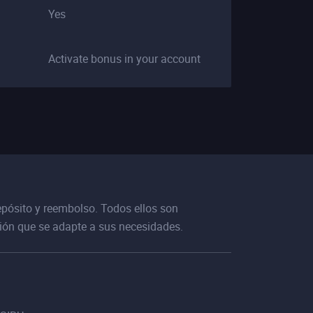
Yes
Activate bonus in your account
pósito y reembolso. Todos ellos son
ción que se adapte a sus necesidades.