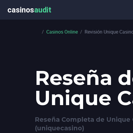
casinos
audit
Casinos Online
Revisión Unique Casin
Reseña d
Unique C
Reseña Completa de Unique 
(uniquecasino)