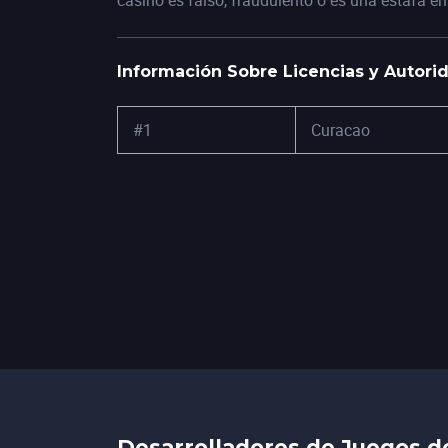
casino es falso, fraudulento o es una estafa en
Información Sobre Licencias y Autori
#1
Curacao
Desarrolladores de Juegos d